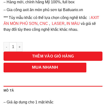
– Hàng mới, chính hãng Mỹ 100%, full box
– Gia công axit ăn mòn phủ sơn tại Batluario.vn
*** Tùy mẫu khắc có thể lựa chọn công nghệ khắc :
AXIT
ĂN MÒN PHỦ SƠN
,
CNC
,
LASER
,
IN MÀU
và giá sẽ
thay đổi tùy theo công nghệ khắc khác nhau.
Số lượng
THÊM VÀO GIỎ HÀNG
MUA NHANH
MÔ TẢ
– Giá áp dụng cho 1 mặt khắc