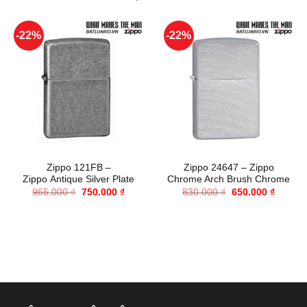
-22%
-22%
Zippo 121FB –
Zippo 24647 – Zippo
Zippo Antique Silver Plate
Chrome Arch Brush Chrome
Giá
Giá
Giá
Giá
965.000
₫
750.000
₫
830.000
₫
650.000
₫
gốc
hiện
gốc
hiện
là:
tại
là:
tại
965.000 ₫.
là:
830.000 ₫.
là:
750.000 ₫.
650.000