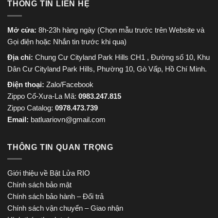
THÔNG TIN LIÊN HỆ
Mở cửa:
8h-23h hàng ngày (Chọn mẫu trước trên Website và
Gọi điện hoặc Nhắn tin trước khi qua)
Địa chỉ:
Chung Cư Cityland Park Hills CH1 , Đường số 10, Khu
Dân Cư Cityland Park Hills, Phường 10, Gò Vấp, Hồ Chí Minh.
Điện thoại:
Zalo/Facebook
Zippo Cổ-Xưa-La Mã:
0983.247.815
Zippo Catalog:
0978.473.739
Email:
batluariovn@gmail.com
THÔNG TIN QUAN TRỌNG
Giới thiệu về Bật Lửa RIO
Chính sách bảo mật
Chính sách bảo hành – Đổi trả
Chính sách vận chuyển – Giao nhận