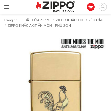
Bỏ
qua
nội
Trang chủ
/
BẬT LỬA ZIPPO
/
ZIPPO KHẮC THEO YÊU CẦU
dung
/
ZIPPO KHẮC AXIT ĂN MÒN - PHỦ SƠN