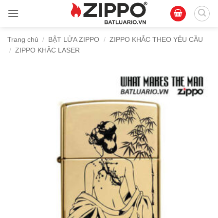
Bỏ
qua
nội
Trang chủ
/
BẬT LỬA ZIPPO
/
ZIPPO KHẮC THEO YÊU CẦU
dung
/
ZIPPO KHẮC LASER