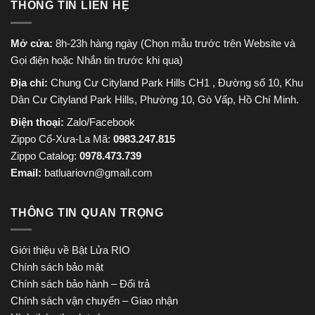
THÔNG TIN LIÊN HỆ
Mở cửa:
8h-23h hàng ngày (Chọn mẫu trước trên Website và
Gọi điện hoặc Nhắn tin trước khi qua)
Địa chỉ:
Chung Cư Cityland Park Hills CH1 , Đường số 10, Khu
Dân Cư Cityland Park Hills, Phường 10, Gò Vấp, Hồ Chí Minh.
Điện thoại:
Zalo/Facebook
Zippo Cổ-Xưa-La Mã:
0983.247.815
Zippo Catalog:
0978.473.739
Email:
batluariovn@gmail.com
THÔNG TIN QUAN TRỌNG
Giới thiệu về Bật Lửa RIO
Chính sách bảo mật
Chính sách bảo hành – Đổi trả
Chính sách vận chuyển – Giao nhận