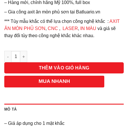
– Hàng mới, chính hãng Mỹ 100%, full box
– Gia công axit ăn mòn phủ sơn tại Batluario.vn
*** Tùy mẫu khắc có thể lựa chọn công nghệ khắc :
AXIT
ĂN MÒN PHỦ SƠN
,
CNC
,
LASER
,
IN MÀU
và giá sẽ
thay đổi tùy theo công nghệ khắc khác nhau.
Số lượng
THÊM VÀO GIỎ HÀNG
MUA NHANH
MÔ TẢ
– Giá áp dụng cho 1 mặt khắc