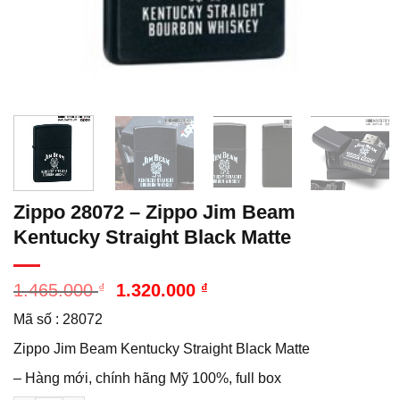
Zippo 28072 – Zippo Jim Beam
Kentucky Straight Black Matte
Giá
Giá
1.465.000
₫
1.320.000
₫
gốc
hiện
Mã số : 28072
là:
tại
1.465.000 ₫.
là:
Zippo Jim Beam Kentucky Straight Black Matte
1.320.000 ₫.
– Hàng mới, chính hãng Mỹ 100%, full box