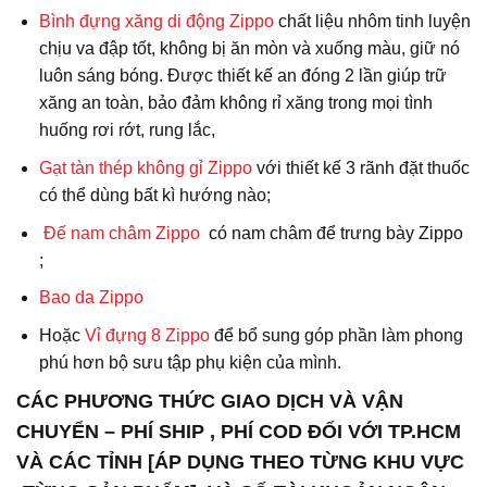
Bình đựng xăng di động Zippo
chất liệu nhôm tinh luyện
chịu va đập tốt, không bị ăn mòn và xuống màu, giữ nó
luôn sáng bóng. Được thiết kế an đóng 2 lần giúp trữ
xăng an toàn, bảo đảm không rỉ xăng trong mọi tình
huống rơi rớt, rung lắc,
Gạt tàn thép không gỉ Zippo
với thiết kế 3 rãnh đặt thuốc
có thể dùng bất kì hướng nào;
Đế nam châm Zippo
có nam châm để trưng bày Zippo
;
Bao da
Zippo
Hoặc
Vỉ đựng 8 Zippo
để bổ sung góp phần làm phong
phú hơn bộ sưu tập phụ kiện của mình.
CÁC PHƯƠNG THỨC GIAO DỊCH VÀ VẬN
CHUYỂN – PHÍ SHIP , PHÍ COD ĐỐI VỚI TP.HCM
VÀ CÁC TỈNH [ÁP DỤNG THEO TỪNG KHU VỰC