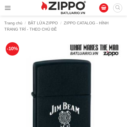
Bỏ
qua
nội
Trang chủ
/
BẬT LỬA ZIPPO
/
ZIPPO CATALOG - HÌNH
dung
TRANG TRÍ - THEO CHỦ ĐỀ
-10%