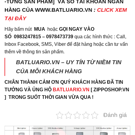
-TỪNG SẢN PHẨM] VÀ SỐ TÀI KHOẢN NGÂN
HÀNG CỦA WWW.BATLUARIO.VN
:
CLICK XEM
TẠI ĐÂY
Hãy bấm nút
MUA
hoặc
GỌI NGAY VÀO
SỐ
0983247815 – 0978473739
qua các hình thức : Call,
Inbox Facebook, SMS, Viber để đặt hàng hoặc cần tư vấn
thêm về thông tin sản phẩm.
BATLUARIO.VN – UY TÍN TỪ NIỀM TIN
CỦA MỖI KHÁCH HÀNG
CHÂN THÀNH CẢM ƠN QUÝ KHÁCH HÀNG ĐÃ TIN
TƯỞNG VÀ ỦNG HỘ
BATLUARIO.VN
[ ZIPPOSHOP.VN
] TRONG SUỐT THỜI GIAN VỪA QUA !
Đánh giá