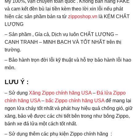
Mỹ 100%, vận chuyển toàn quốc . Không bán hàng FAKE
và cam kết đền bù lại tiền kèm theo lời xin lỗi nếu phát
hiện các sản phầm bán ra từ
zipposhop.vn
là KÉM CHẤT
LƯỢNG
– Sản phầm , Gía cả, Dịch vụ luôn CHẤT LƯỢNG –
CẠNH TRANH – MINH BẠCH VÀ TỐT NHẤT trên thị
trường.
– Bảo hành trọn đời lỗi kỹ thuật và hỗ trợ bảo hành lỗi hao
mòn.
LƯU Ý
:
– Sử dụng
Xăng Zippo chính hãng USA
–
Đá lửa Zippo
chính hãng USA
–
bấc Zippo chính hãng USA
để mang lại
ngọn lửa cháy tốt nhất và phát huy hiệu quả chống gió, giữ
xăng, bảo vệ được các chi tiết bên trong như bông Zippo,
bánh xe đá lửa một cách tốt nhất.
– Sử dụng thêm các phụ kiện Zippo chính hãng :