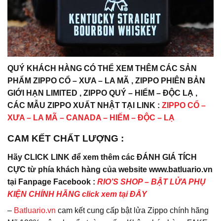
QUÝ KHÁCH HÀNG CÓ THỂ XEM THÊM CÁC SẢN
PHẨM ZIPPO CỔ – XƯA – LA MÃ , ZIPPO PHIÊN BẢN
GIỚI HẠN LIMITED , ZIPPO QUÝ – HIẾM – ĐỘC LẠ ,
CÁC MẪU ZIPPO XUẤT NHẬT TẠI LINK :
ZIPPO CỔ –
XƯA – LA MÃ – CANADA – HIẾM – ĐỘC – LẠ
CAM KẾT CHẤT LƯỢNG :
Hãy CLICK LINK để xem thêm các ĐÁNH GIÁ TÍCH
CỰC từ phía khách hàng của website www.batluario.vn
tại Fanpage Facebook :
RIO’S SHOP – BẬT LỬA PHỤ
KIỆN CHÍNH HÃNG click xem tại ĐÂY
–
Batluario.vn
cam kết cung cấp bật lửa Zippo chính hãng