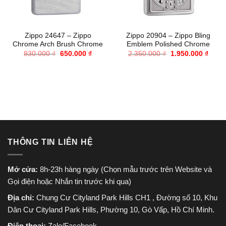
Zippo 24647 – Zippo
Zippo 20904 – Zippo Bling
Chrome Arch Brush Chrome
Emblem Polished Chrome
Giá
Giá
Giá
Giá
830.000
₫
650.000
₫
2.350.000
₫
1.950.000
₫
gốc
hiện
gốc
hiện
là:
tại
là:
tại
830.000 ₫.
là:
2.350.000 ₫.
là:
650.000 ₫.
1.950
THÔNG TIN LIÊN HỆ
Mở cửa:
8h-23h hàng ngày (Chọn mẫu trước trên Website và
Gọi điện hoặc Nhắn tin trước khi qua)
Địa chỉ:
Chung Cư Cityland Park Hills CH1 , Đường số 10, Khu
Dân Cư Cityland Park Hills, Phường 10, Gò Vấp, Hồ Chí Minh.
Điện thoại:
Zalo/Facebook