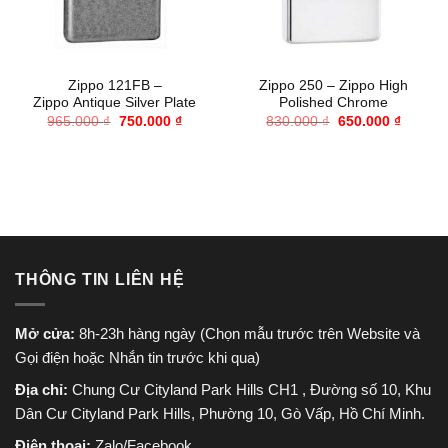
Zippo 121FB –
Zippo 250 – Zippo High
Zippo Antique Silver Plate
Polished Chrome
Giá
Giá
Giá
Giá
965.000
₫
750.000
₫
830.000
₫
650.000
₫
gốc
hiện
gốc
hiện
là:
tại
là:
tại
965.000 ₫.
là:
830.000 ₫.
là:
750.000 ₫.
650.000
THÔNG TIN LIÊN HỆ
Mở cửa:
8h-23h hàng ngày (Chọn mẫu trước trên Website và
Gọi điện hoặc Nhắn tin trước khi qua)
Địa chỉ:
Chung Cư Cityland Park Hills CH1 , Đường số 10, Khu
Dân Cư Cityland Park Hills, Phường 10, Gò Vấp, Hồ Chí Minh.
Điện thoại:
Zalo/Facebook