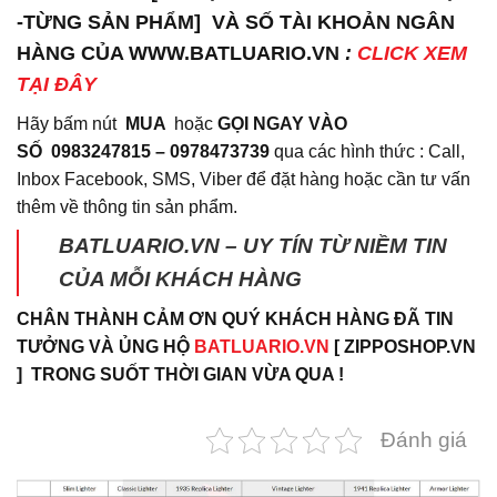
-TỪNG SẢN PHẨM] VÀ SỐ TÀI KHOẢN NGÂN
HÀNG CỦA WWW.BATLUARIO.VN
:
CLICK XEM
TẠI ĐÂY
Hãy bấm nút
MUA
hoặc
GỌI NGAY VÀO
SỐ
0983247815 – 0978473739
qua các hình thức : Call,
Inbox Facebook, SMS, Viber để đặt hàng hoặc cần tư vấn
thêm về thông tin sản phẩm.
BATLUARIO.VN – UY TÍN TỪ NIỀM TIN
CỦA MỖI KHÁCH HÀNG
CHÂN THÀNH CẢM ƠN QUÝ KHÁCH HÀNG ĐÃ TIN
TƯỞNG VÀ ỦNG HỘ
BATLUARIO.VN
[ ZIPPOSHOP.VN
] TRONG SUỐT THỜI GIAN VỪA QUA !
Đánh giá