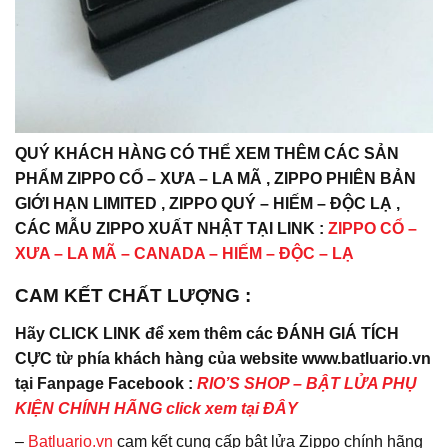
QUÝ KHÁCH HÀNG CÓ THỂ XEM THÊM CÁC SẢN
PHẨM ZIPPO CỔ – XƯA – LA MÃ , ZIPPO PHIÊN BẢN
GIỚI HẠN LIMITED , ZIPPO QUÝ – HIẾM – ĐỘC LẠ ,
CÁC MẪU ZIPPO XUẤT NHẬT TẠI LINK :
ZIPPO CỔ –
XƯA – LA MÃ – CANADA – HIẾM – ĐỘC – LẠ
CAM KẾT CHẤT LƯỢNG :
Hãy CLICK LINK để xem thêm các ĐÁNH GIÁ TÍCH
CỰC từ phía khách hàng của website www.batluario.vn
tại Fanpage Facebook :
RIO’S SHOP – BẬT LỬA PHỤ
KIỆN CHÍNH HÃNG click xem tại ĐÂY
–
Batluario.vn
cam kết cung cấp bật lửa Zippo chính hãng