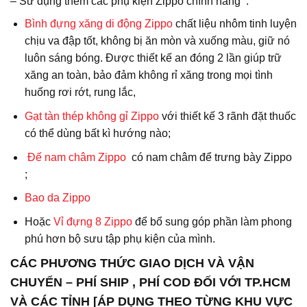
– Sử dụng thêm các phụ kiện Zippo chính hãng :
Bình đựng xăng di động Zippo
chất liệu nhôm tinh luyện
chịu va đập tốt, không bị ăn mòn và xuống màu, giữ nó
luôn sáng bóng. Được thiết kế an đóng 2 lần giúp trữ
xăng an toàn, bảo đảm không rỉ xăng trong mọi tình
huống rơi rớt, rung lắc,
Gạt tàn thép không gỉ Zippo
với thiết kế 3 rãnh đặt thuốc
có thể dùng bất kì hướng nào;
Đế nam châm Zippo
có nam châm để trưng bày Zippo
;
Bao da
Zippo
Hoặc
Vỉ đựng 8 Zippo
để bổ sung góp phần làm phong
phú hơn bộ sưu tập phụ kiện của mình.
CÁC PHƯƠNG THỨC GIAO DỊCH VÀ VẬN
CHUYỂN – PHÍ SHIP , PHÍ COD ĐỐI VỚI TP.HCM
VÀ CÁC TỈNH [ÁP DỤNG THEO TỪNG KHU VỰC