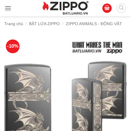
Bỏ
qua
nội
Trang chủ
/
BẬT LỬA ZIPPO
/
ZIPPO ANIMALS - ĐỘNG VẬT
dung
-10%