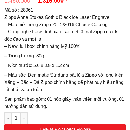
Giá
Giá
1.460.000
1.315.000
gốc
hiện
Mã số : 28961
là:
tại
1.460.000 ₫.
là:
Zippo Anne Stokes Gothic Black Ice Laser Engrave
1.315.000 ₫.
– Mẫu mới trong Zippo 2015/2016 Choice Catalog
– Công nghệ Laser tinh xảo, sác nét, 3 mặt Zippo cực kì
độc đáo và mới lạ
– New, full box, chính hãng Mỹ 100%
– Trọng lượng: 80g
– Kích thước: 5.6 x 3.9 x 1.2 cm
– Màu sắc: Đen matte Sử dụng bật lửa Zippo với phụ kiện
Xăng – Bấc – Đá Zippo chính hãng để phát huy hiệu năng
tốt nhất và an toàn.
Sản phẩm bao gồm: 01 hộp giấy thân thiện môi trường, 01
hướng dẫn sử dụng.
Số lượng
THÊM VÀO GIỎ HÀNG