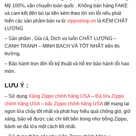
Mỹ 100%, vận chuyển toàn quốc . Không bán hàng FAKE
và cam kết đền bù lại tiền kèm theo lời xin lỗi nếu phát
hiện các sản phầm bán ra từ
zipposhop.vn
là KÉM CHẤT
LƯỢNG
– Sản phầm , Gía cả, Dịch vụ luôn CHẤT LƯỢNG –
CẠNH TRANH – MINH BẠCH VÀ TỐT NHẤT trên thị
trường.
– Bảo hành trọn đời lỗi kỹ thuật và hỗ trợ bảo hành lỗi hao
mòn.
LƯU Ý
:
– Sử dụng
Xăng Zippo chính hãng USA
–
Đá lửa Zippo
chính hãng USA
–
bấc Zippo chính hãng USA
để mang lại
ngọn lửa cháy tốt nhất và phát huy hiệu quả chống gió, giữ
xăng, bảo vệ được các chi tiết bên trong như bông Zippo,
bánh xe đá lửa một cách tốt nhất.