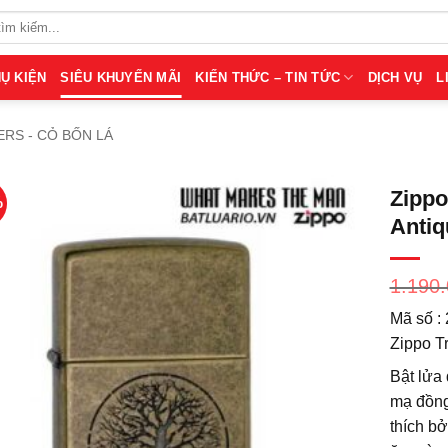
Ụ KIỆN
SIÊU KHUYẾN MÃI
KIẾN THỨC – TIN TỨC
DỊCH VỤ
L
ERS - CỎ BỐN LÁ
Zippo
%
Antiq
1.190
Mã số :
Zippo Tr
Bật lửa 
mạ đồng
thích bở