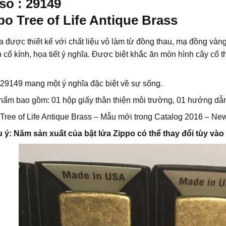
số : 29149
po Tree of Life Antique Brass
a được thiết kế với chất liệu vỏ làm từ đồng thau, mạ đồng vàn
 cổ kính, họa tiết ý nghĩa. Được biệt khắc ăn mòn hình cây cổ 
29149 mang một ý nghĩa đặc biệt về sự sống.
hẩm bao gồm: 01 hộp giấy thân thiện môi trường, 01 hướng dẫ
Tree of Life Antique Brass – Mẫu mới trong Catalog 2016 – New
u ý: Năm sản xuất của bật lửa Zippo có thể thay đổi tùy và