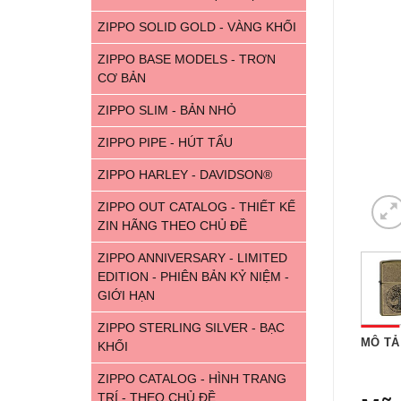
ZIPPO SOLID GOLD - VÀNG KHỐI
ZIPPO BASE MODELS - TRƠN
CƠ BẢN
ZIPPO SLIM - BẢN NHỎ
ZIPPO PIPE - HÚT TẨU
ZIPPO HARLEY - DAVIDSON®
ZIPPO OUT CATALOG - THIẾT KẾ
ZIN HÃNG THEO CHỦ ĐỀ
ZIPPO ANNIVERSARY - LIMITED
EDITION - PHIÊN BẢN KỶ NIỆM -
GIỚI HẠN
ZIPPO STERLING SILVER - BẠC
MÔ TẢ
KHỐI
ZIPPO CATALOG - HÌNH TRANG
TRÍ - THEO CHỦ ĐỀ