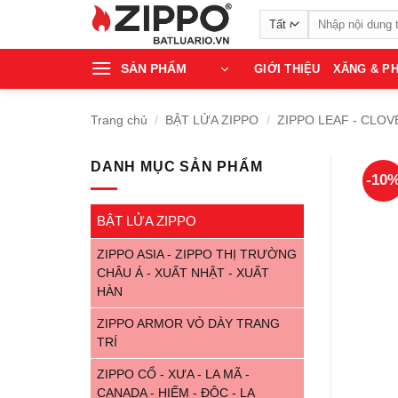
Bỏ
Tìm
qua
kiếm:
nội
SẢN PHẨM
GIỚI THIỆU
XĂNG & PH
dung
Trang chủ
/
BẬT LỬA ZIPPO
/
ZIPPO LEAF - CLOV
DANH MỤC SẢN PHẨM
-10
BẬT LỬA ZIPPO
ZIPPO ASIA - ZIPPO THỊ TRƯỜNG
CHÂU Á - XUẤT NHẬT - XUẤT
HÀN
ZIPPO ARMOR VỎ DÀY TRANG
TRÍ
ZIPPO CỔ - XƯA - LA MÃ -
CANADA - HIẾM - ĐỘC - LẠ