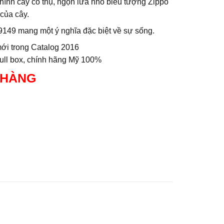
hình cây cổ thụ, ngọn lửa nhỏ biểu tượng Zippo
 của cây.
9149 mang một ý nghĩa đặc biệt về sự sống.
ới trong Catalog 2016
full box, chính hãng Mỹ 100%
 HÀNG