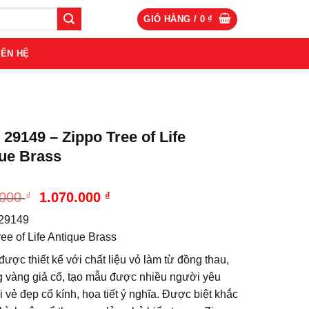
GIỎ HÀNG /
0
₫
IÊN HỆ
 29149 – Zippo Tree of Life
ue Brass
Giá
Giá
.000
₫
1.070.000
₫
gốc
hiện
 29149
là:
tại
1.190.000 ₫.
là:
ee of Life Antique Brass
1.070.000 ₫.
được thiết kế với chất liệu vỏ làm từ đồng thau,
 vàng giả cổ, tạo mẫu được nhiều người yêu
i vẻ đẹp cổ kính, họa tiết ý nghĩa. Được biệt khắc