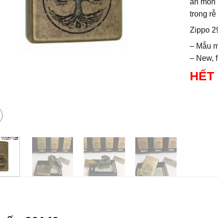
ăn mòn 
trong rễ
Zippo 2
– Mẫu m
– New, 
HẾT