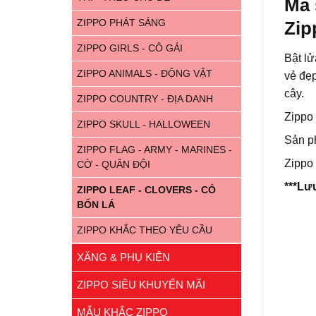
Mã 
ZIPPO PHÁT SÁNG
Zip
ZIPPO GIRLS - CÔ GÁI
Bật lử
ZIPPO ANIMALS - ĐỘNG VẬT
vẻ đẹp
cây.
ZIPPO COUNTRY - ĐỊA DANH
Zippo 
ZIPPO SKULL - HALLOWEEN
Sản p
ZIPPO FLAG - ARMY - MARINES -
Zippo 
CỜ - QUÂN ĐỘI
***Lư
ZIPPO LEAF - CLOVERS - CỎ
BỐN LÁ
ZIPPO KHẮC THEO YÊU CẦU
XĂNG & PHỤ KIỆN
ZIPPO SIÊU KHUYẾN MÃI
MẪU KHẮC ZIPPO