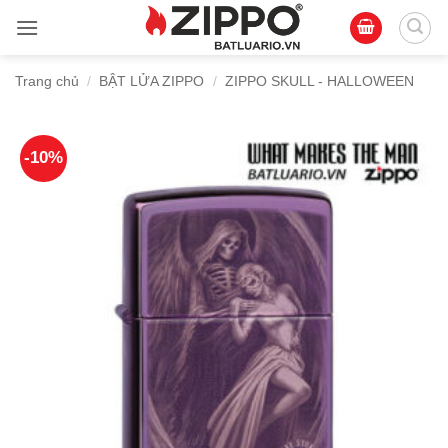
Bỏ
qua
nội
Trang chủ
/
BẬT LỬA ZIPPO
/
ZIPPO SKULL - HALLOWEEN
dung
-10%