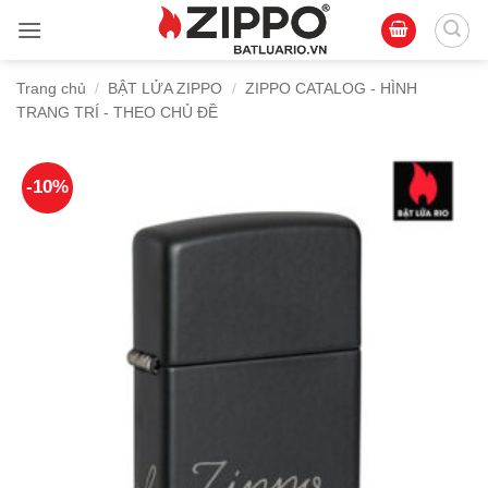
Bỏ
qua
nội
Trang chủ
/
BẬT LỬA ZIPPO
/
ZIPPO CATALOG - HÌNH
dung
TRANG TRÍ - THEO CHỦ ĐỀ
-10%