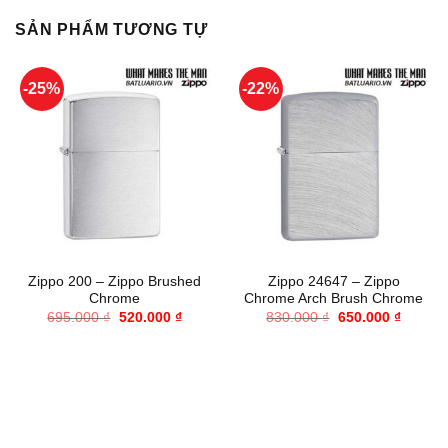
SẢN PHẨM TƯƠNG TỰ
-25%
-22%
Zippo 200 – Zippo Brushed
Zippo 24647 – Zippo
Chrome
Chrome Arch Brush Chrome
Giá
Giá
Giá
Giá
695.000
₫
520.000
₫
830.000
₫
650.000
₫
gốc
hiện
gốc
hiện
là:
tại
là:
tại
695.000 ₫.
là:
830.000 ₫.
là:
520.000 ₫.
650.000