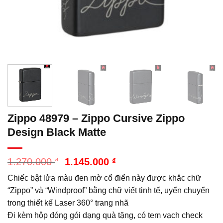
Zippo 48979 – Zippo Cursive Zippo
Design Black Matte
Giá
Giá
1.270.000
₫
1.145.000
₫
gốc
hiện
Chiếc bật lửa màu đen mờ cổ điển này được khắc chữ
là:
tại
1.270.000 ₫.
là:
“Zippo” và “Windproof” bằng chữ viết tinh tế, uyển chuyển
1.145.000 ₫.
trong thiết kế Laser 360° trang nhã
Đi kèm hộp đóng gói dạng quà tặng, có tem vạch check