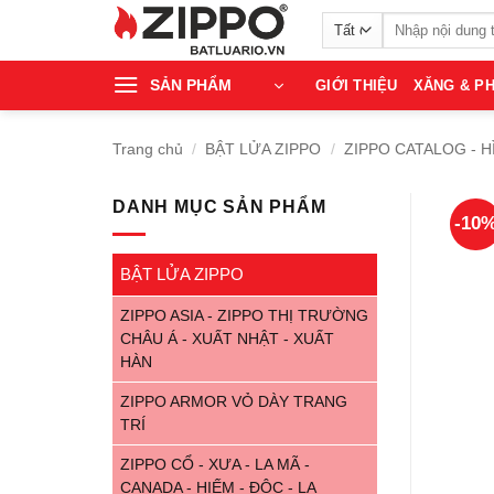
Bỏ
Tìm
qua
kiếm:
nội
SẢN PHẨM
GIỚI THIỆU
XĂNG & PH
dung
Trang chủ
/
BẬT LỬA ZIPPO
/
ZIPPO CATALOG - H
DANH MỤC SẢN PHẨM
-10
BẬT LỬA ZIPPO
ZIPPO ASIA - ZIPPO THỊ TRƯỜNG
CHÂU Á - XUẤT NHẬT - XUẤT
HÀN
ZIPPO ARMOR VỎ DÀY TRANG
TRÍ
ZIPPO CỔ - XƯA - LA MÃ -
CANADA - HIẾM - ĐỘC - LẠ