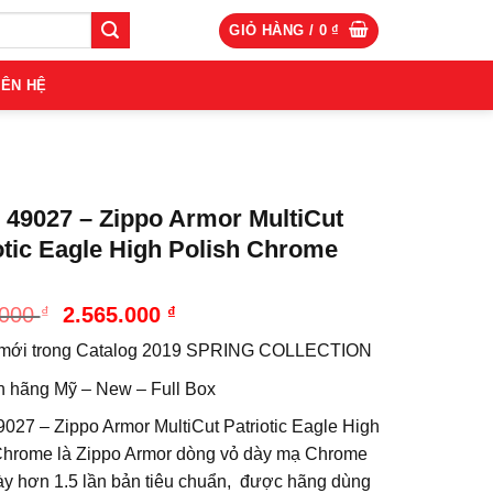
GIỎ HÀNG /
0
₫
IÊN HỆ
 49027 – Zippo Armor MultiCut
otic Eagle High Polish Chrome
Giá
Giá
.000
₫
2.565.000
₫
gốc
hiện
mới trong Catalog 2019 SPRING COLLECTION
là:
tại
2.850.000 ₫.
là:
h hãng Mỹ – New – Full Box
2.565.000 ₫.
9027 – Zippo Armor MultiCut Patriotic Eagle High
Chrome là Zippo Armor dòng vỏ dày mạ Chrome
ày hơn 1.5 lần bản tiêu chuẩn, được hãng dùng