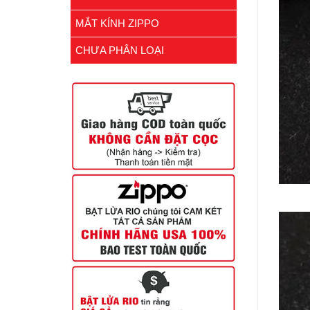
MẮT KÍNH ZIPPO
CHƯA PHÂN LOẠI