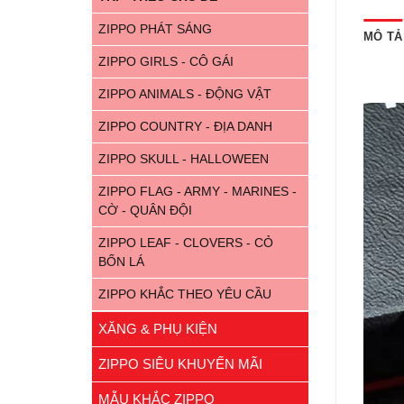
ZIPPO PHÁT SÁNG
MÔ TẢ
ZIPPO GIRLS - CÔ GÁI
ZIPPO ANIMALS - ĐỘNG VẬT
ZIPPO COUNTRY - ĐỊA DANH
ZIPPO SKULL - HALLOWEEN
ZIPPO FLAG - ARMY - MARINES -
CỜ - QUÂN ĐỘI
ZIPPO LEAF - CLOVERS - CỎ
BỐN LÁ
ZIPPO KHẮC THEO YÊU CẦU
XĂNG & PHỤ KIỆN
ZIPPO SIÊU KHUYẾN MÃI
MẪU KHẮC ZIPPO