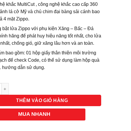
hệ khắc MultiCut , công nghệ khắc cao cấp 360
 ảnh lá cở Mỹ và chú chim đại bàng sải cánh bao
ả 4 mặt Zippo.
 bật lửa Zippo với phụ kiện Xăng – Bấc – Đá
ính hãng để phát huy hiệu năng tốt nhất, cho lửa
 nhất, chống gió, giữ xăng lâu hơn và an toàn.
m bao gồm: 01 hộp giấy thân thiện môi trường
ạch để check Code, có thể sử dụng làm hộp quà
01 hướng dẫn sử dụng.
g
THÊM VÀO GIỎ HÀNG
MUA NHANH