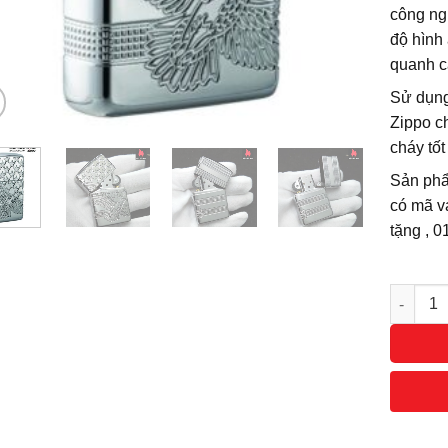
công ng
độ hình
quanh c
Sử dụng
Zippo ch
cháy tốt
Sản phẩ
có mã v
tặng , 
Số lượn