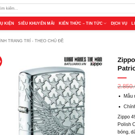
Ụ KIỆN
SIÊU KHUYẾN MÃI
KIẾN THỨC – TIN TỨC
DỊCH VỤ
L
ÌNH TRANG TRÍ - THEO CHỦ ĐỀ
Zippo
%
Patri
2.850
Mẫu 
Chín
Zippo 4
Polish 
bóng, d