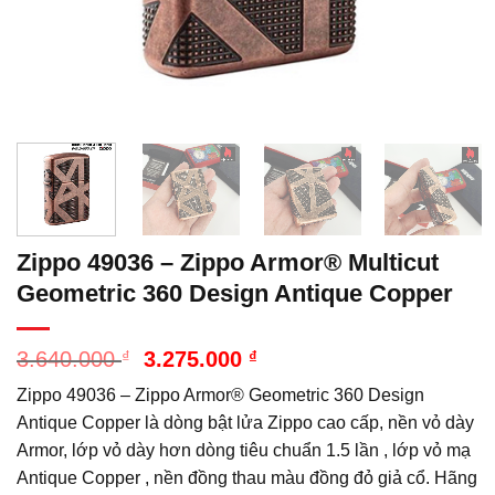
Zippo 49036 – Zippo Armor® Multicut
Geometric 360 Design Antique Copper
Giá
Giá
3.640.000
₫
3.275.000
₫
gốc
hiện
Zippo 49036 – Zippo Armor® Geometric 360 Design
là:
tại
3.640.000 ₫.
là:
Antique Copper là dòng bật lửa Zippo cao cấp, nền vỏ dày
3.275.000 ₫.
Armor, lớp vỏ dày hơn dòng tiêu chuẩn 1.5 lần , lớp vỏ mạ
Antique Copper , nền đồng thau màu đồng đỏ giả cổ. Hãng