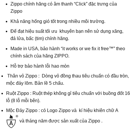
Zippo chính hãng có âm thanh “Click” đặc trưng của
Zippo
Khả năng hống gió tốt trong nhiều môi trường.
Để đạt hiệu suất tối ưu khuyên bạn nên sử dụng xăng,
đá lửa, bấc (tim) chính hãng.
Made in USA, bảo hành “it works or we fix it free™” theo
chính sách của hãng ZIPPO.
Hỗ trợ bảo hành lỗi hao mòn
Thân vỏ Zippo : Dòng vỏ đồng thau tiêu chuẩn có đầu tròn,
mộc đáy lõm. Bản lề 5 chấu.
Ruột Zippo : Ruột thép không gỉ tiêu chuẩn với buồng đốt 16
lỗ (8 lỗ mỗi bên).
Mộc Đáy Zippo : có Logo Zippo và kí hiệu khiên chữ A
và tháng năm được sản xuất của Zippo .