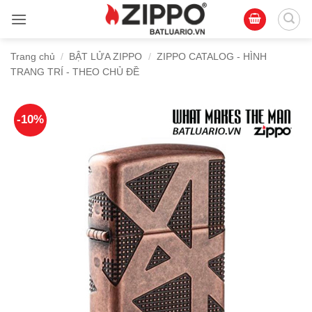
Bỏ
qua
nội
Trang chủ
/
BẬT LỬA ZIPPO
/
ZIPPO CATALOG - HÌNH
dung
TRANG TRÍ - THEO CHỦ ĐỀ
-10%