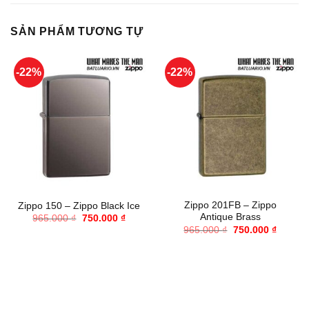
SẢN PHẨM TƯƠNG TỰ
-22%
-22%
Zippo 201FB – Zippo
Zippo 150 – Zippo Black Ice
Antique Brass
Giá
Giá
965.000
₫
750.000
₫
gốc
hiện
Giá
Giá
965.000
₫
750.000
₫
là:
tại
gốc
hiện
965.000 ₫.
là:
là:
tại
750.000 ₫.
965.000 ₫.
là:
750.000