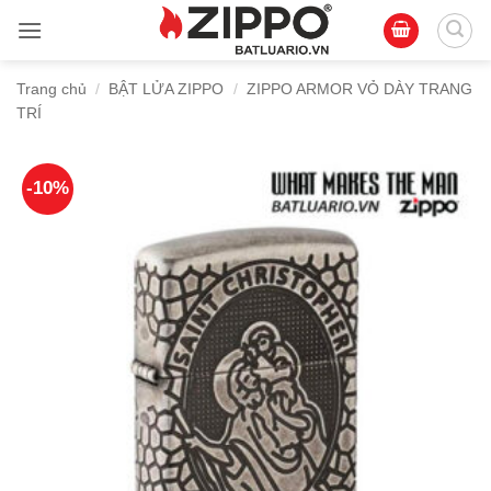
Bỏ
qua
nội
Trang chủ
/
BẬT LỬA ZIPPO
/
ZIPPO ARMOR VỎ DÀY TRANG
dung
TRÍ
-10%