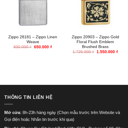
Zippo 28181 – Zippo Linen
Zippo 20903 – Zippo Gold
Weave
Floral Flush Emblem
Brushed Brass
Giá
Giá
830.000
₫
650.000
₫
gốc
hiện
Giá
Giá
1.725.000
₫
1.550.000
₫
là:
tại
gốc
hiện
830.000 ₫.
là:
là:
tại
650.000 ₫.
1.725.000 ₫.
là:
1.550
THÔNG TIN LIÊN HỆ
Mở cửa:
8h-23h hàng ngày (Chọn mẫu trước trên Website và
Gọi điện hoặc Nhắn tin trước khi qua)