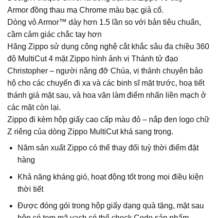
Armor đồng thau mạ Chrome màu bạc giả cổ.
Dòng vỏ Armor™ dày hơn 1.5 lần so với bản tiêu chuẩn,
cầm cảm giác chắc tay hơn
Hãng Zippo sử dụng công nghệ cắt khắc sâu đa chiều 360
độ MultiCut 4 mặt Zippo hình ảnh vị Thánh tử đạo
Christopher – người nâng đỡ Chúa, vị thánh chuyên bảo
hộ cho các chuyến đi xa và các binh sĩ mặt trước, hoạ tiết
thánh giá mặt sau, và hoa văn làm điểm nhấn liền mạch ở
các mặt còn lại.
Zippo đi kèm hộp giấy cao cấp màu đỏ – nắp đen logo chữ
Z riêng của dòng Zippo MultiCut khá sang trọng.
Năm sản xuất Zippo có thể thay đổi tuỳ thời điểm đặt
hàng
Khả năng kháng gió, hoạt động tốt trong mọi điều kiện
thời tiết
Được đóng gói trong hộp giấy dạng quà tặng, mặt sau
hộp có tem mã vạch có thể check Code sản phẩm.