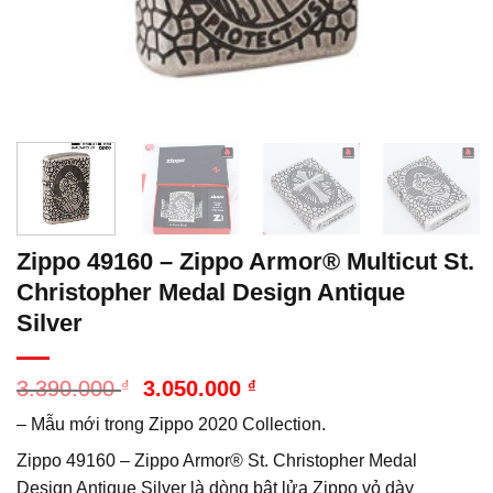
Zippo 49160 – Zippo Armor® Multicut St.
Christopher Medal Design Antique
Silver
Giá
Giá
3.390.000
₫
3.050.000
₫
gốc
hiện
– Mẫu mới trong Zippo 2020 Collection.
là:
tại
3.390.000 ₫.
là:
Zippo 49160 – Zippo Armor® St. Christopher Medal
3.050.000 ₫.
Design Antique Silver là dòng bật lửa Zippo vỏ dày