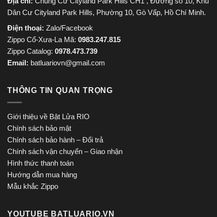
Địa chỉ:
Chung Cư Cityland Park Hills CH1 , Đường số 10, Khu
Dân Cư Cityland Park Hills, Phường 10, Gò Vấp, Hồ Chí Minh.
Điện thoại:
Zalo/Facebook
Zippo Cổ-Xưa-La Mã:
0983.247.815
Zippo Catalog:
0978.473.739
Email:
batluariovn@gmail.com
THÔNG TIN QUAN TRỌNG
Giới thiệu về Bật Lửa RIO
Chính sách bảo mật
Chính sách bảo hành – Đổi trả
Chính sách vận chuyển – Giao nhận
Hình thức thanh toán
Hướng dẫn mua hàng
Mẫu khắc Zippo
YOUTUBE BATLUARIO.VN