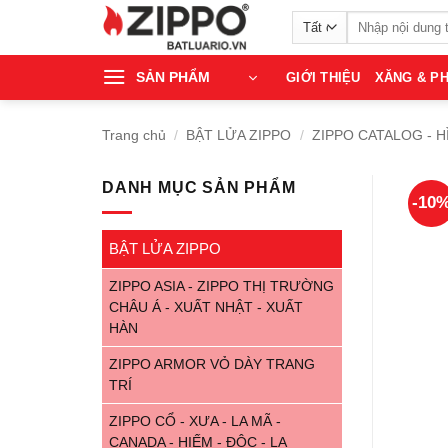
Bỏ
Tìm
qua
kiếm:
nội
SẢN PHẨM
GIỚI THIỆU
XĂNG & PH
dung
Trang chủ
/
BẬT LỬA ZIPPO
/
ZIPPO CATALOG - H
DANH MỤC SẢN PHẨM
-10
BẬT LỬA ZIPPO
ZIPPO ASIA - ZIPPO THỊ TRƯỜNG
CHÂU Á - XUẤT NHẬT - XUẤT
HÀN
ZIPPO ARMOR VỎ DÀY TRANG
TRÍ
ZIPPO CỔ - XƯA - LA MÃ -
CANADA - HIẾM - ĐỘC - LẠ