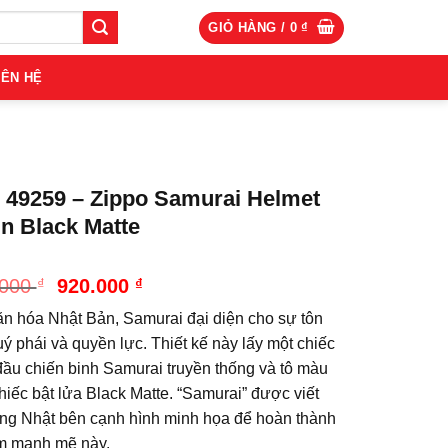
GIỎ HÀNG /
0
₫
IÊN HỆ
 49259 – Zippo Samurai Helmet
n Black Matte
Giá
Giá
.000
₫
920.000
₫
gốc
hiện
ăn hóa Nhật Bản, Samurai đại diện cho sự tôn
là:
tại
1.020.000 ₫.
là:
uý phái và quyền lực. Thiết kế này lấy một chiếc
920.000 ₫.
đầu chiến binh Samurai truyền thống và tô màu
hiếc bật lửa Black Matte. “Samurai” được viết
ếng Nhật bên cạnh hình minh họa để hoàn thành
m mạnh mẽ này.