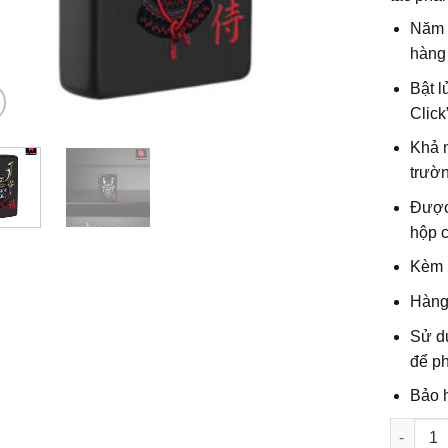
Năm s
hàng
Bật l
Click
Khả n
trườn
Được 
hộp 
Kèm 
Hàng
Sử d
để ph
Bảo h
Số lượn