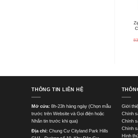
+
Z
C
8
THÔNG TIN LIÊN HỆ
THÔN
Mở cửa:
8h-23h hàng ngày (Chọn mẫu
Giới th
trước trên Website và Gọi điện hoặc
Chính s
Nhắn tin trước khi qua)
Chính s
Chính s
Địa chỉ:
Chung Cư Cityland Park Hills
Hình th