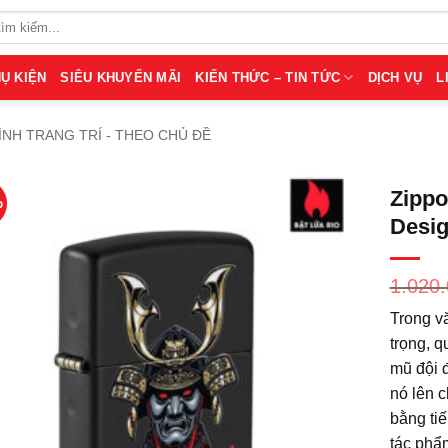
Ụ KIỆN
SIÊU KHUYẾN MÃI
KIẾN THỨC – TIN TỨC
DỊCH VỤ
L
ÌNH TRANG TRÍ - THEO CHỦ ĐỀ
Zippo
%
Desig
1.020
Trong v
trọng, q
mũ đội 
nó lên c
bằng ti
tác phẩ