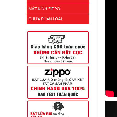
MẮT KÍNH ZIPPO
CHƯA PHÂN LOẠI