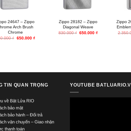
+
+
ippo 24647 – Zippo
Zippo 28182 – Zippo
Zippo 2
hrome Arch Brush
Diagonal Weave
Emblem
Chrome
Giá
Giá
830.000
₫
650.000
₫
2.350
gốc
hiện
Giá
Giá
30.000
₫
650.000
₫
là:
tại
gốc
hiện
830.000 ₫.
là:
là:
tại
650.000 ₫.
830.000 ₫.
là:
650.000 ₫.
G TIN QUAN TRỌNG
YOUTUBE BATLUARIO.
iệu về Bật Lửa RIO
ách bảo mật
ách bảo hành – Đổi trả
ách vận chuyển – Giao nhận
ức thanh toán