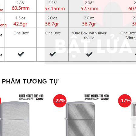
 PHẨM TƯƠNG TỰ
%
-22%
-17%