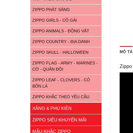
ZIPPO PHÁT SÁNG
ZIPPO GIRLS - CÔ GÁI
ZIPPO ANIMALS - ĐỘNG VẬT
ZIPPO COUNTRY - ĐỊA DANH
MÔ TẢ
ZIPPO SKULL - HALLOWEEN
ZIPPO FLAG - ARMY - MARINES -
Zippo
CỜ - QUÂN ĐỘI
ZIPPO LEAF - CLOVERS - CỎ
BỐN LÁ
ZIPPO KHẮC THEO YÊU CẦU
XĂNG & PHỤ KIỆN
ZIPPO SIÊU KHUYẾN MÃI
MẪU KHẮC ZIPPO