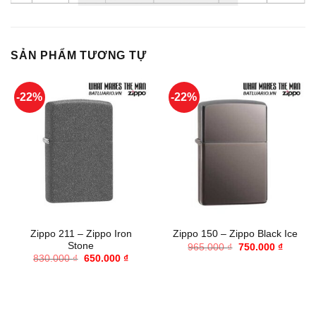
SẢN PHẨM TƯƠNG TỰ
-22%
-22%
Zippo 211 – Zippo Iron
Zippo 150 – Zippo Black Ice
Stone
Giá
Giá
965.000
₫
750.000
₫
gốc
hiện
Giá
Giá
830.000
₫
650.000
₫
là:
tại
gốc
hiện
965.000 ₫.
là:
là:
tại
750.000
830.000 ₫.
là:
650.000 ₫.