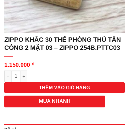
ZIPPO KHẮC 30 THẾ PHÒNG THỦ TẤN
CÔNG 2 MẶT 03 – ZIPPO 254B.PTTC03
1.150.000
₫
Số lượng
THÊM VÀO GIỎ HÀNG
MUA NHANH