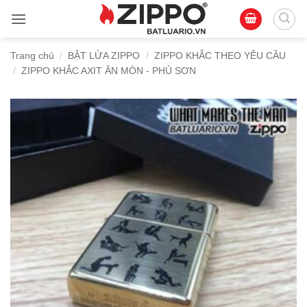
Bỏ
qua
nội
Trang chủ
/
BẬT LỬA ZIPPO
/
ZIPPO KHẮC THEO YÊU CẦU
dung
/
ZIPPO KHẮC AXIT ĂN MÒN - PHỦ SƠN