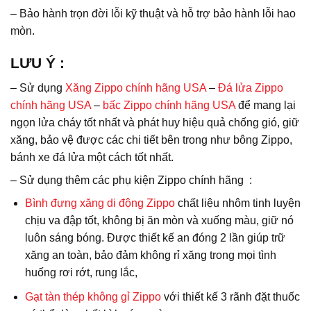
– Bảo hành trọn đời lỗi kỹ thuật và hỗ trợ bảo hành lỗi hao
mòn.
LƯU Ý
:
– Sử dụng
Xăng Zippo chính hãng USA
–
Đá lửa Zippo
chính hãng USA
–
bấc Zippo chính hãng USA
để mang lại
ngọn lửa cháy tốt nhất và phát huy hiệu quả chống gió, giữ
xăng, bảo vệ được các chi tiết bên trong như bông Zippo,
bánh xe đá lửa một cách tốt nhất.
– Sử dụng thêm các phụ kiện Zippo chính hãng :
Bình đựng xăng di động Zippo
chất liệu nhôm tinh luyện
chịu va đập tốt, không bị ăn mòn và xuống màu, giữ nó
luôn sáng bóng. Được thiết kế an đóng 2 lần giúp trữ
xăng an toàn, bảo đảm không rỉ xăng trong mọi tình
huống rơi rớt, rung lắc,
Gạt tàn thép không gỉ Zippo
với thiết kế 3 rãnh đặt thuốc