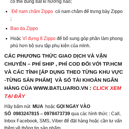
có thể dùng bất kì hướng nào;
Đế nam châm Zippo
có nam châm để trưng bày Zippo
;
Bao da
Zippo
Hoặc
Vỉ đựng 8 Zippo
để bổ sung góp phần làm phong
phú hơn bộ sưu tập phụ kiện của mình.
CÁC PHƯƠNG THỨC GIAO DỊCH VÀ VẬN
CHUYỂN – PHÍ SHIP , PHÍ COD ĐỐI VỚI TP.HCM
VÀ CÁC TỈNH [ÁP DỤNG THEO TỪNG KHU VỰC
-TỪNG SẢN PHẨM] VÀ SỐ TÀI KHOẢN NGÂN
HÀNG CỦA WWW.BATLUARIO.VN
:
CLICK XEM
TẠI ĐÂY
Hãy bấm nút
MUA
hoặc
GỌI NGAY VÀO
SỐ
0983247815 – 0978473739
qua các hình thức : Call,
Inbox Facebook, SMS, Viber để đặt hàng hoặc cần tư vấn
thêm về thông tin sản phẩm.