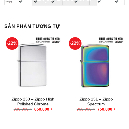
SẢN PHẨM TƯƠNG TỰ
-22%
-22%
Zippo 250 – Zippo High
Zippo 151 – Zippo
Polished Chrome
Spectrum
Giá
Giá
Giá
Giá
830.000
₫
650.000
₫
965.000
₫
750.000
₫
gốc
hiện
gốc
hiện
là:
tại
là:
tại
830.000 ₫.
là:
965.000 ₫.
là:
650.000 ₫.
750.000