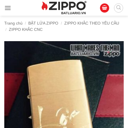
Bỏ
qua
nội
Trang chủ
/
BẬT LỬA ZIPPO
/
ZIPPO KHẮC THEO YÊU CẦU
dung
/
ZIPPO KHẮC CNC