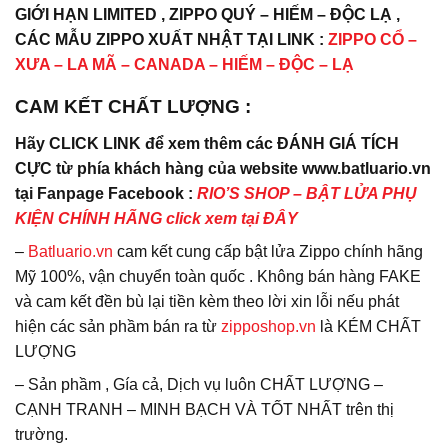
GIỚI HẠN LIMITED , ZIPPO QUÝ – HIẾM – ĐỘC LẠ ,
CÁC MẪU ZIPPO XUẤT NHẬT TẠI LINK :
ZIPPO CỔ –
XƯA – LA MÃ – CANADA – HIẾM – ĐỘC – LẠ
CAM KẾT CHẤT LƯỢNG :
Hãy CLICK LINK để xem thêm các ĐÁNH GIÁ TÍCH
CỰC từ phía khách hàng của website www.batluario.vn
tại Fanpage Facebook :
RIO’S SHOP – BẬT LỬA PHỤ
KIỆN CHÍNH HÃNG click xem tại ĐÂY
–
Batluario.vn
cam kết cung cấp bật lửa Zippo chính hãng
Mỹ 100%, vận chuyển toàn quốc . Không bán hàng FAKE
và cam kết đền bù lại tiền kèm theo lời xin lỗi nếu phát
hiện các sản phầm bán ra từ
zipposhop.vn
là KÉM CHẤT
LƯỢNG
– Sản phầm , Gía cả, Dịch vụ luôn CHẤT LƯỢNG –
CẠNH TRANH – MINH BẠCH VÀ TỐT NHẤT trên thị
trường.