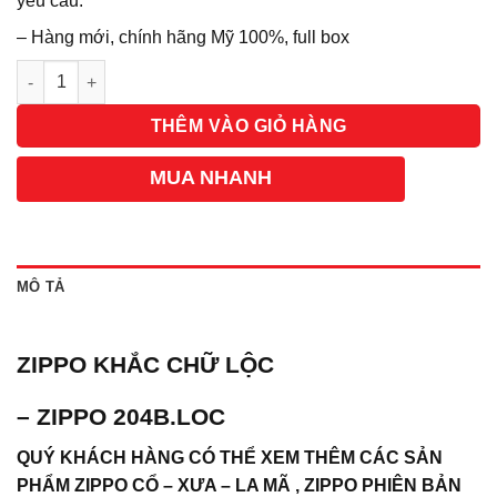
yêu cầu.
– Hàng mới, chính hãng Mỹ 100%, full box
Số lượng
THÊM VÀO GIỎ HÀNG
MUA NHANH
MÔ TẢ
ZIPPO KHẮC CHỮ LỘC
– ZIPPO 204B.LOC
QUÝ KHÁCH HÀNG CÓ THỂ XEM THÊM CÁC SẢN
PHẨM ZIPPO CỔ – XƯA – LA MÃ , ZIPPO PHIÊN BẢN