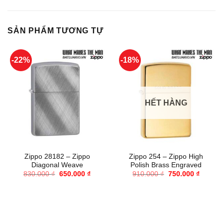
SẢN PHẨM TƯƠNG TỰ
-22%
-18%
HẾT HÀNG
Zippo 28182 – Zippo
Zippo 254 – Zippo High
Diagonal Weave
Polish Brass Engraved
Giá
Giá
Giá
Giá
830.000
₫
650.000
₫
910.000
₫
750.000
₫
gốc
hiện
gốc
hiện
là:
tại
là:
tại
830.000 ₫.
là:
910.000 ₫.
là:
650.000 ₫.
750.000