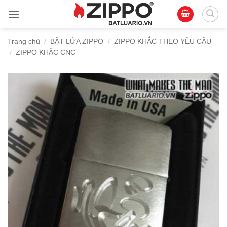
Bỏ
qua
nội
Trang chủ
/
BẬT LỬA ZIPPO
/
ZIPPO KHẮC THEO YÊU CẦU
dung
/
ZIPPO KHẮC CNC