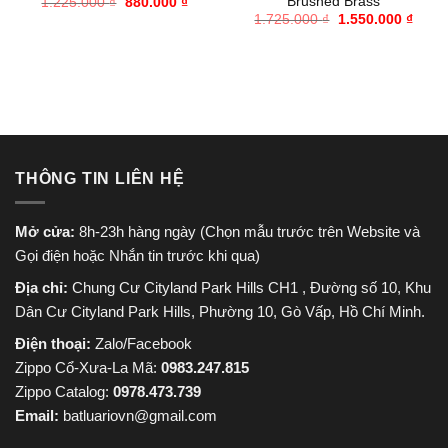
Brushed Brass
Giá
Giá
1.225.000
₫
880.000
₫
gốc
hiện
Giá
Giá
1.725.000
₫
1.550.000
₫
là:
tại
gốc
hiện
1.225.000 ₫.
là:
là:
tại
880.000 ₫.
1.725.000 ₫.
là:
1.550
THÔNG TIN LIÊN HỆ
Mở cửa:
8h-23h hàng ngày (Chọn mẫu trước trên Website và
Gọi điện hoặc Nhắn tin trước khi qua)
Địa chỉ:
Chung Cư Cityland Park Hills CH1 , Đường số 10, Khu
Dân Cư Cityland Park Hills, Phường 10, Gò Vấp, Hồ Chí Minh.
Điện thoại:
Zalo/Facebook
Zippo Cổ-Xưa-La Mã:
0983.247.815
Zippo Catalog:
0978.473.739
Email:
batluariovn@gmail.com