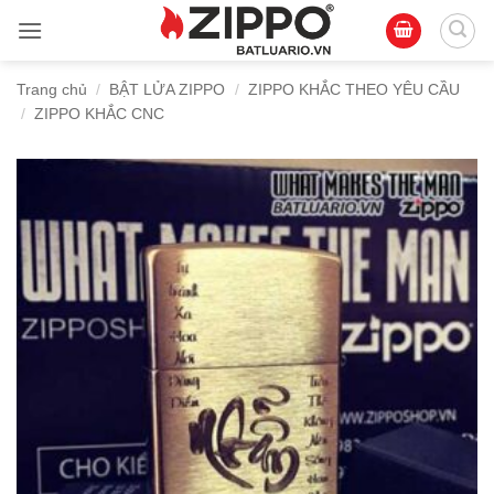
Bỏ
qua
nội
Trang chủ
/
BẬT LỬA ZIPPO
/
ZIPPO KHẮC THEO YÊU CẦU
dung
/
ZIPPO KHẮC CNC