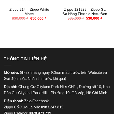
Zippo 214 – Zippo White
Zippo 121323 – Zippo Ga
Matte
Đa Năng Flexible Neck Đen
Giá
Giá
Giá
Giá
830.000
₫
650.000
₫
585.000
₫
530.000
₫
gốc
hiện
gốc
hiện
là:
tại
là:
tại
830.000 ₫.
là:
585.000 ₫.
là:
650.000 ₫.
530.000
THÔNG TIN LIÊN HỆ
Mở cửa:
8h-23h hàng ngày (Chọn mẫu trước trên Website và
Gọi điện hoặc Nhắn tin trước khi qua)
Địa chỉ:
Chung Cư Cityland Park Hills CH1 , Đường số 10, Khu
Dân Cư Cityland Park Hills, Phường 10, Gò Vấp, Hồ Chí Minh.
Điện thoại:
Zalo/Facebook
Zippo Cổ-Xưa-La Mã:
0983.247.815
Zippo Catalog:
0978.473.739