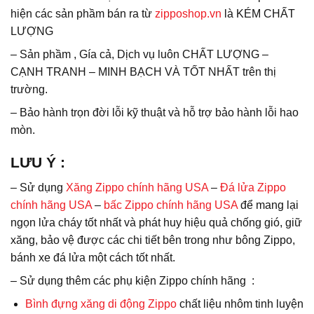
hiện các sản phầm bán ra từ
zipposhop.vn
là KÉM CHẤT
LƯỢNG
– Sản phầm , Gía cả, Dịch vụ luôn CHẤT LƯỢNG –
CẠNH TRANH – MINH BẠCH VÀ TỐT NHẤT trên thị
trường.
– Bảo hành trọn đời lỗi kỹ thuật và hỗ trợ bảo hành lỗi hao
mòn.
LƯU Ý
:
– Sử dụng
Xăng Zippo chính hãng USA
–
Đá lửa Zippo
chính hãng USA
–
bấc Zippo chính hãng USA
để mang lại
ngọn lửa cháy tốt nhất và phát huy hiệu quả chống gió, giữ
xăng, bảo vệ được các chi tiết bên trong như bông Zippo,
bánh xe đá lửa một cách tốt nhất.
– Sử dụng thêm các phụ kiện Zippo chính hãng :
Bình đựng xăng di động Zippo
chất liệu nhôm tinh luyện