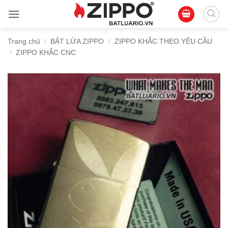
Bỏ
qua
nội
Trang chủ
/
BẬT LỬA ZIPPO
/
ZIPPO KHẮC THEO YÊU CẦU
dung
/
ZIPPO KHẮC CNC