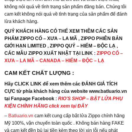
không nói quá về tình trạng sản phẩm đăng bán. Chúng tôi
cam kết không nói quá về tình trạng của sản phẩm để đánh
lừa khách hàng.
QUÝ KHÁCH HÀNG CÓ THỂ XEM THÊM CÁC SẢN
PHẨM ZIPPO CỔ – XƯA – LA MÃ , ZIPPO PHIÊN BẢN
GIỚI HẠN LIMITED , ZIPPO QUÝ – HIẾM – ĐỘC LẠ ,
CÁC MẪU ZIPPO XUẤT NHẬT TẠI LINK :
ZIPPO CỔ –
XƯA – LA MÃ – CANADA – HIẾM – ĐỘC – LẠ
CAM KẾT CHẤT LƯỢNG :
Hãy CLICK LINK để xem thêm các ĐÁNH GIÁ TÍCH
CỰC từ phía khách hàng của website www.batluario.vn
tại Fanpage Facebook :
RIO’S SHOP – BẬT LỬA PHỤ
KIỆN CHÍNH HÃNG click xem tại ĐÂY
–
Batluario.vn
cam kết cung cấp bật lửa Zippo chính hãng
Mỹ 100%, vận chuyển toàn quốc . Không bán hàng FAKE
và cam kết đền bù lại tiền kèm theo lời xin lỗi nếu phát