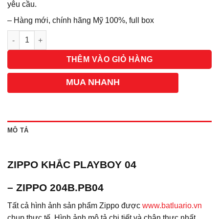
yêu cầu.
– Hàng mới, chính hãng Mỹ 100%, full box
Số lượng
THÊM VÀO GIỎ HÀNG
MUA NHANH
MÔ TẢ
ZIPPO KHẮC PLAYBOY 04
– ZIPPO 204B.PB04
Tất cả hình ảnh sản phẩm Zippo được
www.batluario.vn
chụp thực tế. Hình ảnh mô tả chi tiết và chân thực nhất,