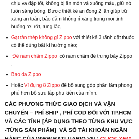
chịu va đập tốt, không bị ăn mòn và xuống màu, giữ nó
luôn sáng bóng. Được thiết kế an đóng 2 lần giúp trữ
xăng an toàn, bảo đảm không rỉ xăng trong mọi tình
huống rơi rớt, rung lắc,
Gạt tàn thép không gỉ Zippo
với thiết kế 3 rãnh đặt thuốc
có thể dùng bất kì hướng nào;
Đế nam châm Zippo
có nam châm để trưng bày Zippo
;
Bao da
Zippo
Hoặc
Vỉ đựng 8 Zippo
để bổ sung góp phần làm phong
phú hơn bộ sưu tập phụ kiện của mình.
CÁC PHƯƠNG THỨC GIAO DỊCH VÀ VẬN
CHUYỂN – PHÍ SHIP , PHÍ COD ĐỐI VỚI TP.HCM
VÀ CÁC TỈNH [ÁP DỤNG THEO TỪNG KHU VỰC
-TỪNG SẢN PHẨM] VÀ SỐ TÀI KHOẢN NGÂN
HÀNG CỦA WWW.BATLUARIO.VN
:
CLICK XEM