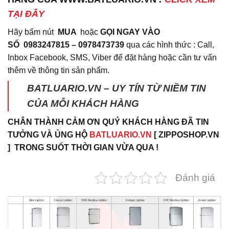
TẠI ĐÂY
Hãy bấm nút
MUA
hoặc
GỌI NGAY VÀO
SỐ
0983247815 – 0978473739
qua các hình thức : Call,
Inbox Facebook, SMS, Viber để đặt hàng hoặc cần tư vấn
thêm về thông tin sản phẩm.
BATLUARIO.VN – UY TÍN TỪ NIỀM TIN
CỦA MỖI KHÁCH HÀNG
CHÂN THÀNH CẢM ƠN QUÝ KHÁCH HÀNG ĐÃ TIN
TƯỞNG VÀ ỦNG HỘ
BATLUARIO.VN
[ ZIPPOSHOP.VN
] TRONG SUỐT THỜI GIAN VỪA QUA !
Đánh giá