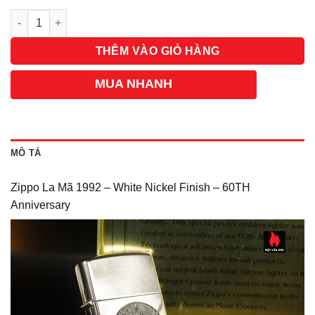
Số lượng
THÊM VÀO GIỎ HÀNG
MUA NHANH
MÔ TẢ
Zippo La Mã 1992 – White Nickel Finish – 60TH
Anniversary