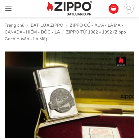
Bỏ
qua
nội
Trang chủ
/
BẬT LỬA ZIPPO
/
ZIPPO CỔ - XƯA - LA MÃ -
dung
CANADA - HIẾM - ĐỘC - LẠ
/
ZIPPO TỪ 1982 - 1992 (Zippo
Gạch Huyền - La Mã)