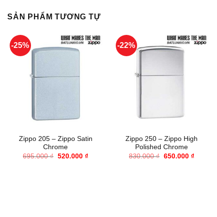
SẢN PHẨM TƯƠNG TỰ
-25%
-22%
Zippo 205 – Zippo Satin
Zippo 250 – Zippo High
Chrome
Polished Chrome
Giá
Giá
Giá
Giá
695.000
₫
520.000
₫
830.000
₫
650.000
₫
gốc
hiện
gốc
hiện
là:
tại
là:
tại
695.000 ₫.
là:
830.000 ₫.
là:
520.000 ₫.
650.000