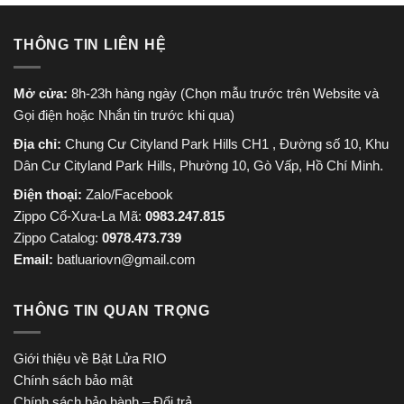
THÔNG TIN LIÊN HỆ
Mở cửa:
8h-23h hàng ngày (Chọn mẫu trước trên Website và
Gọi điện hoặc Nhắn tin trước khi qua)
Địa chỉ:
Chung Cư Cityland Park Hills CH1 , Đường số 10, Khu
Dân Cư Cityland Park Hills, Phường 10, Gò Vấp, Hồ Chí Minh.
Điện thoại:
Zalo/Facebook
Zippo Cổ-Xưa-La Mã:
0983.247.815
Zippo Catalog:
0978.473.739
Email:
batluariovn@gmail.com
THÔNG TIN QUAN TRỌNG
Giới thiệu về Bật Lửa RIO
Chính sách bảo mật
Chính sách bảo hành – Đổi trả