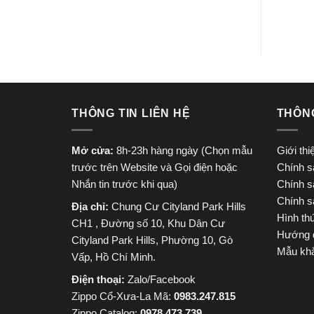
THÔNG TIN LIÊN HỆ
THÔN
Mở cửa:
8h-23h hàng ngày (Chọn mẫu
Giới th
trước trên Website và Gọi điện hoặc
Chính s
Nhắn tin trước khi qua)
Chính s
Chính s
Địa chỉ:
Chung Cư Cityland Park Hills
Hình th
CH1 , Đường số 10, Khu Dân Cư
Hướng 
Cityland Park Hills, Phường 10, Gò
Mẫu khắ
Vấp, Hồ Chí Minh.
Điện thoại:
Zalo/Facebook
Zippo Cổ-Xưa-La Mã:
0983.247.815
Zippo Catalog:
0978.473.739