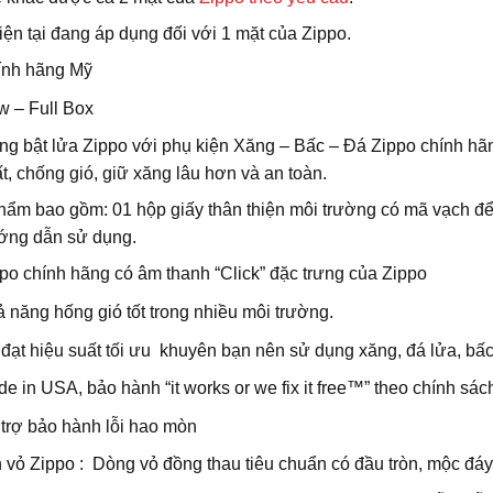
iện tại đang áp dụng đối với 1 mặt của Zippo.
ính hãng Mỹ
 – Full Box
g bật lửa Zippo với phụ kiện Xăng – Bấc – Đá Zippo chính hãng
ất, chống gió, giữ xăng lâu hơn và an toàn.
ẩm bao gồm: 01 hộp giấy thân thiện môi trường có mã vạch để
ớng dẫn sử dụng.
po chính hãng có âm thanh “Click” đặc trưng của Zippo
 năng hống gió tốt trong nhiều môi trường.
đạt hiệu suất tối ưu khuyên bạn nên sử dụng xăng, đá lửa, bấc 
e in USA, bảo hành “it works or we fix it free™” theo chính sá
trợ bảo hành lỗi hao mòn
vỏ Zippo : Dòng vỏ đồng thau tiêu chuẩn có đầu tròn, mộc đáy 