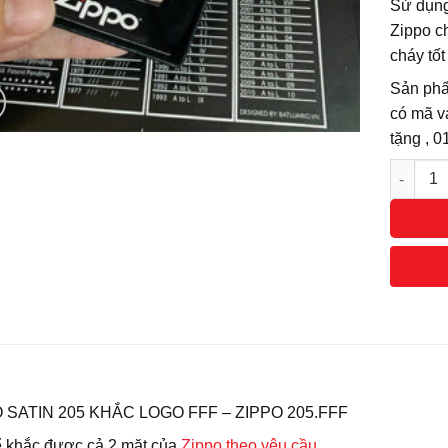
Sử dụng
Zippo ch
cháy tốt
Sản phẩ
có mã v
tặng , 
Số lượn
 SATIN 205 KHẮC LOGO FFF – ZIPPO 205.FFF
ể khắc được cả 2 mặt của
Zippo theo yêu cầu
.