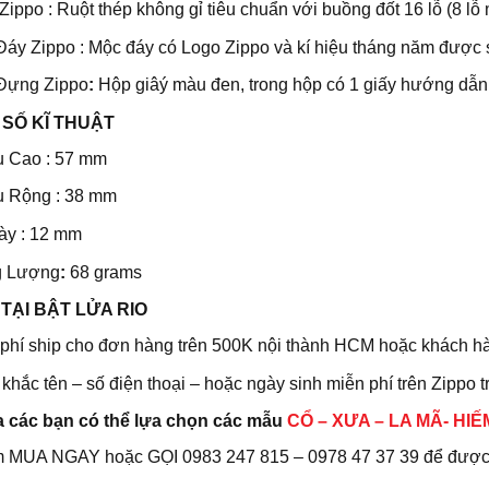
Zippo : Ruột thép không gỉ tiêu chuẩn với buồng đốt 16 lỗ (8 lỗ 
áy Zippo : Mộc đáy có Logo Zippo và kí hiệu tháng năm được s
Đựng Zippo
:
Hộp giâý màu đen, trong hộp có 1 giấy hướng dẫn
SỐ KĨ THUẬT
u Cao : 57 mm
u Rộng : 38 mm
ày : 12 mm
g Lượng
:
68 grams
 T
ẠI BẬT LỬA RIO
phí ship cho đơn hàng trên 500K nội thành HCM hoặc khách h
khắc tên – số điện thoại – hoặc ngày sinh miễn phí trên Zippo t
a các bạn có thể lựa chọn các mẫu
CỔ – XƯA – LA MÃ- HIẾ
 MUA NGAY hoặc GỌI 0983 247 815 – 0978 47 37 39 để được c