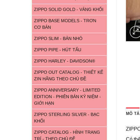
ZIPPO SOLID GOLD - VÀNG KHỐI
ZIPPO BASE MODELS - TRƠN
CƠ BẢN
ZIPPO SLIM - BẢN NHỎ
ZIPPO PIPE - HÚT TẨU
ZIPPO HARLEY - DAVIDSON®
ZIPPO OUT CATALOG - THIẾT KẾ
ZIN HÃNG THEO CHỦ ĐỀ
ZIPPO ANNIVERSARY - LIMITED
EDITION - PHIÊN BẢN KỶ NIỆM -
GIỚI HẠN
MÔ TẢ
ZIPPO STERLING SILVER - BẠC
KHỐI
ZIPPO
ZIPPO CATALOG - HÌNH TRANG
TRÍ - THEO CHỦ ĐỀ
Có th