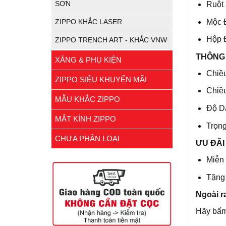
SƠN
Ruột 
Mộc Đ
ZIPPO KHẮC LASER
Hộp 
ZIPPO TRENCH ART - KHẮC VNW
THÔNG 
XĂNG & PHỤ KIỆN
Chiề
ZIPPO SIÊU KHUYẾN MÃI
Chiề
MẪU KHẮC ZIPPO
Độ D
MẮT KÍNH ZIPPO
Trọn
CHƯA PHÂN LOẠI
ƯU ĐÃI
Miễn 
Tặng 
Ngoài r
Hãy bấm