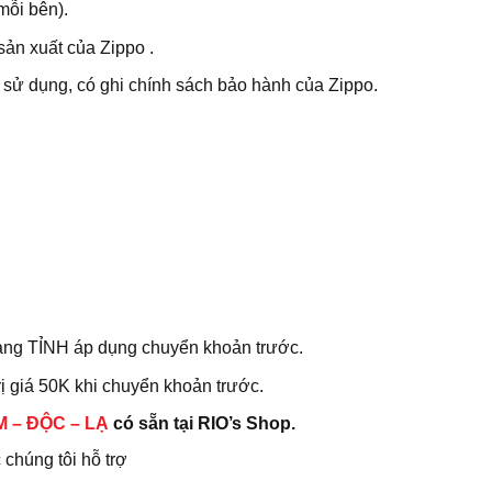
mỗi bên).
ản xuất của Zippo .
 sử dụng, có ghi chính sách bảo hành của Zippo.
àng TỈNH áp dụng chuyển khoản trước.
rị giá 50K khi chuyển khoản trước.
M – ĐỘC – LẠ
có sẵn tại RIO’s Shop.
húng tôi hỗ trợ