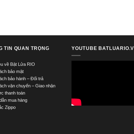
là:
tại
là:
tại
965.000 ₫.
là:
2.350.000 ₫.
là:
750.000 ₫.
1.950.000 ₫.
G TIN QUAN TRỌNG
YOUTUBE BATLUARIO.
iệu về Bật Lửa RIO
ách bảo mật
ách bảo hành – Đổi trả
ách vận chuyển – Giao nhận
ức thanh toán
dẫn mua hàng
c Zippo