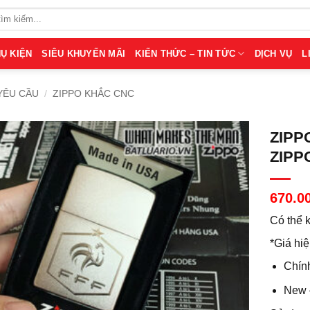
Ụ KIỆN
SIÊU KHUYẾN MÃI
KIẾN THỨC – TIN TỨC
DỊCH VỤ
L
YÊU CẦU
/
ZIPPO KHẮC CNC
ZIPP
ZIPP
670.0
Có thể 
*Giá hiệ
Chín
New 