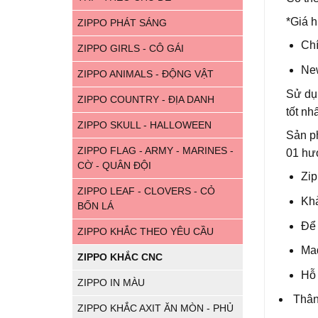
*Giá h
ZIPPO PHÁT SÁNG
Ch
ZIPPO GIRLS - CÔ GÁI
New
ZIPPO ANIMALS - ĐỘNG VẬT
Sử dụn
ZIPPO COUNTRY - ĐỊA DANH
tốt nh
ZIPPO SKULL - HALLOWEEN
Sản ph
ZIPPO FLAG - ARMY - MARINES -
01 hư
CỜ - QUÂN ĐỘI
Zip
ZIPPO LEAF - CLOVERS - CỎ
Khả
BỐN LÁ
Để 
ZIPPO KHẮC THEO YÊU CẦU
Mad
ZIPPO KHẮC CNC
Hỗ 
ZIPPO IN MÀU
Thân 
ZIPPO KHẮC AXIT ĂN MÒN - PHỦ