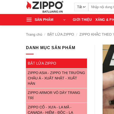
Bỏ
Tìm
qua
kiếm:
nội
SẢN PHẨM
GIỚI THIỆU
XĂNG & PH
dung
Trang chủ
/
BẬT LỬA ZIPPO
/
ZIPPO KHẮC THEO 
DANH MỤC SẢN PHẨM
BẬT LỬA ZIPPO
ZIPPO ASIA - ZIPPO THỊ TRƯỜNG
CHÂU Á - XUẤT NHẬT - XUẤT
HÀN
ZIPPO ARMOR VỎ DÀY TRANG
TRÍ
ZIPPO CỔ - XƯA - LA MÃ -
CANADA - HIẾM - ĐỘC - LẠ