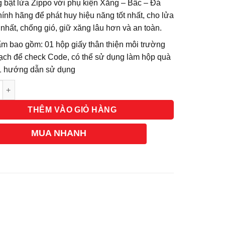
 bật lửa Zippo với phụ kiện Xăng – Bấc – Đá
ính hãng để phát huy hiệu năng tốt nhất, cho lửa
 nhất, chống gió, giữ xăng lâu hơn và an toàn.
m bao gồm: 01 hộp giấy thân thiện môi trường
ạch để check Code, có thể sử dụng làm hộp quà
01 hướng dẫn sử dụng
g
THÊM VÀO GIỎ HÀNG
MUA NHANH