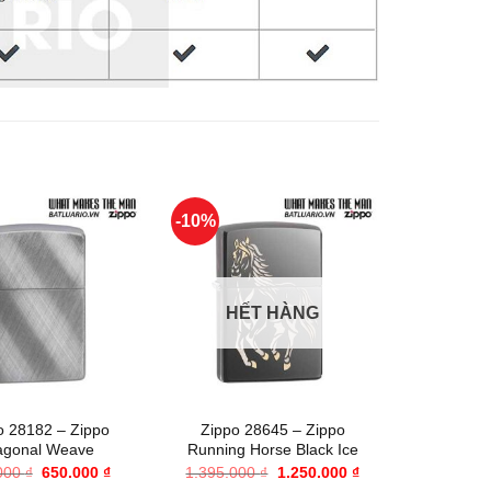
-10%
-22%
HẾT HÀNG
+
+
o 28182 – Zippo
Zippo 28645 – Zippo
Zippo 21
agonal Weave
Running Horse Black Ice
Giá
Giá
Giá
Giá
000
₫
650.000
₫
1.395.000
₫
1.250.000
₫
830.00
gốc
hiện
gốc
hiện