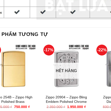
 PHẨM TƯƠNG TỰ
%
-17%
-22%
HẾT HÀNG
+
+
po 254B – Zippo High
Zippo 20904 – Zippo Bling
Zipp
Polished Brass
Emblem Polished Chrome
Di
Giá
Giá
Giá
Giá
65.000
₫
750.000
₫
2.350.000
₫
1.950.000
₫
830.
gốc
hiện
gốc
hiện