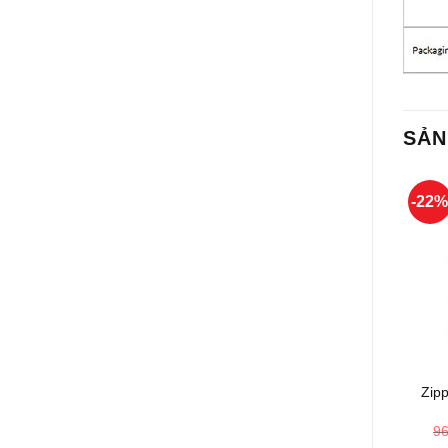
SẢN
-22
+
Zip
9