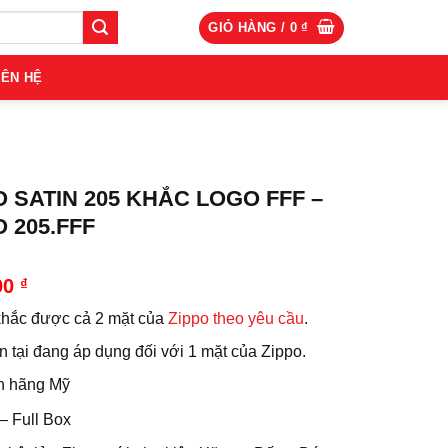
GIỎ HÀNG /
0
₫
IÊN HỆ
O SATIN 205 KHẮC LOGO FFF –
O 205.FFF
00
₫
khắc được cả 2 mặt của
Zippo theo yêu cầu
.
n tại đang áp dụng đối với 1 mặt của Zippo.
h hãng Mỹ
– Full Box