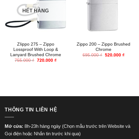
HẾT HÀNG
ZIippo 275 – Zippo
Zippo 200 – Zippo Brushed
Lossproof With Loop &
Chrome
Lanyard Brushed Chrome
Giá
Giá
695.000
₫
520.000
₫
gốc
hiện
Giá
Giá
755.000
₫
720.000
₫
là:
tại
gốc
hiện
695.000 ₫.
là:
là:
tại
520.000
755.000 ₫.
là:
720.000 ₫.
THÔNG TIN LIÊN HỆ
Mở cửa:
8h-23h hàng ngày (Chọn mẫu trước trên Website và
Gọi điện hoặc Nhắn tin trước khi qua)