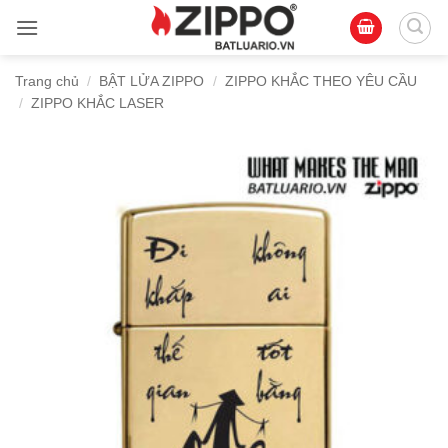
Bỏ
qua
nội
Trang chủ
/
BẬT LỬA ZIPPO
/
ZIPPO KHẮC THEO YÊU CẦU
dung
/
ZIPPO KHẮC LASER