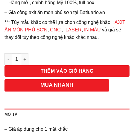
– Hàng mới, chính hãng Mỹ 100%, full box
– Gia công axit ăn mòn phủ sơn tại Batluario.vn
*** Tùy mẫu khắc có thể lựa chọn công nghệ khắc :
AXIT
ĂN MÒN PHỦ SƠN
,
CNC
,
LASER
,
IN MÀU
và giá sẽ
thay đổi tùy theo công nghệ khắc khác nhau.
Số lượng
THÊM VÀO GIỎ HÀNG
MUA NHANH
MÔ TẢ
– Giá áp dụng cho 1 mặt khắc