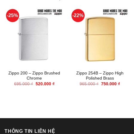
-25%
-22%
Zippo 200 – Zippo Brushed
Zippo 254B – Zippo High
Chrome
Polished Brass
Giá
Giá
Giá
Giá
695.000
₫
520.000
₫
965.000
₫
750.000
₫
gốc
hiện
gốc
hiện
là:
tại
là:
tại
695.000 ₫.
là:
965.000 ₫.
là:
520.000 ₫.
750.000
THÔNG TIN LIÊN HỆ