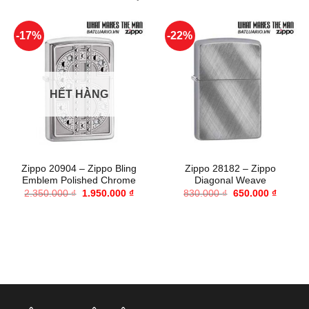
-17%
-22%
HẾT HÀNG
Zippo 20904 – Zippo Bling
Zippo 28182 – Zippo
Emblem Polished Chrome
Diagonal Weave
Giá
Giá
Giá
Giá
2.350.000
₫
1.950.000
₫
830.000
₫
650.000
₫
gốc
hiện
gốc
hiện
là:
tại
là:
tại
2.350.000 ₫.
là:
830.000 ₫.
là:
1.950.000 ₫.
650.000