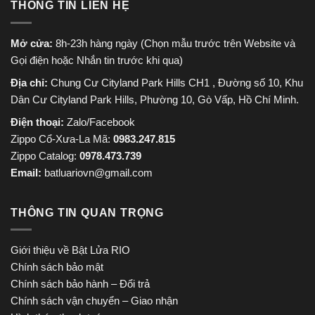
THÔNG TIN LIÊN HỆ
Mở cửa:
8h-23h hàng ngày (Chọn mẫu trước trên Website và
Gọi điện hoặc Nhắn tin trước khi qua)
Địa chỉ:
Chung Cư Cityland Park Hills CH1 , Đường số 10, Khu
Dân Cư Cityland Park Hills, Phường 10, Gò Vấp, Hồ Chí Minh.
Điện thoại:
Zalo/Facebook
Zippo Cổ-Xưa-La Mã:
0983.247.815
Zippo Catalog:
0978.473.739
Email:
batluariovn@gmail.com
THÔNG TIN QUAN TRỌNG
Giới thiệu về Bật Lửa RIO
Chính sách bảo mật
Chính sách bảo hành – Đổi trả
Chính sách vận chuyển – Giao nhận