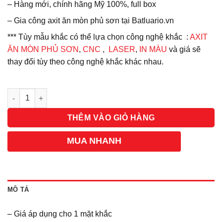
– Hàng mới, chính hãng Mỹ 100%, full box
– Gia công axit ăn mòn phủ sơn tại Batluario.vn
*** Tùy mẫu khắc có thể lựa chọn công nghệ khắc :
AXIT
ĂN MÒN PHỦ SƠN
,
CNC
,
LASER
,
IN MÀU
và giá sẽ
thay đổi tùy theo công nghệ khắc khác nhau.
Số lượng
THÊM VÀO GIỎ HÀNG
MUA NHANH
MÔ TẢ
– Giá áp dụng cho 1 mặt khắc