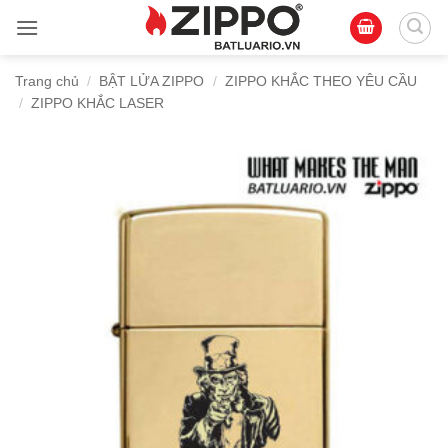
Bỏ
qua
nội
Trang chủ
/
BẬT LỬA ZIPPO
/
ZIPPO KHẮC THEO YÊU CẦU
dung
/
ZIPPO KHẮC LASER